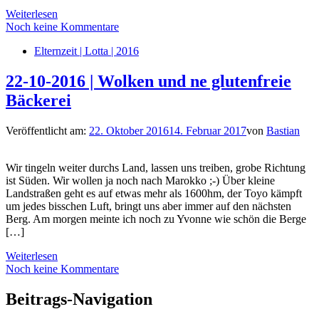
Weiterlesen
Noch keine Kommentare
Elternzeit | Lotta | 2016
22-10-2016 | Wolken und ne glutenfreie
Bäckerei
Veröffentlicht am:
22. Oktober 2016
14. Februar 2017
von
Bastian
Wir tingeln weiter durchs Land, lassen uns treiben, grobe Richtung
ist Süden. Wir wollen ja noch nach Marokko ;-) Über kleine
Landstraßen geht es auf etwas mehr als 1600hm, der Toyo kämpft
um jedes bisschen Luft, bringt uns aber immer auf den nächsten
Berg. Am morgen meinte ich noch zu Yvonne wie schön die Berge
[…]
Weiterlesen
Noch keine Kommentare
Beitrags-Navigation