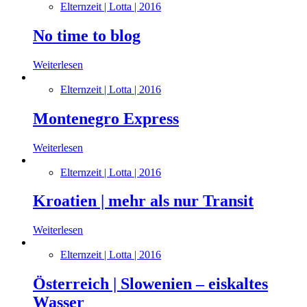
Elternzeit | Lotta | 2016
No time to blog
Weiterlesen
Elternzeit | Lotta | 2016
Montenegro Express
Weiterlesen
Elternzeit | Lotta | 2016
Kroatien | mehr als nur Transit
Weiterlesen
Elternzeit | Lotta | 2016
Österreich | Slowenien – eiskaltes
Wasser