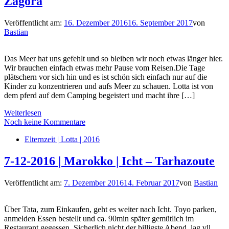
Zagora
Veröffentlicht am:
16. Dezember 2016
16. September 2017
von
Bastian
Das Meer hat uns gefehlt und so bleiben wir noch etwas länger hier.
Wir brauchen einfach etwas mehr Pause vom Reisen.Die Tage
plätschern vor sich hin und es ist schön sich einfach nur auf die
Kinder zu konzentrieren und aufs Meer zu schauen. Lotta ist von
dem pferd auf dem Camping begeistert und macht ihre […]
Weiterlesen
Noch keine Kommentare
Elternzeit | Lotta | 2016
7-12-2016 | Marokko | Icht – Tarhazoute
Veröffentlicht am:
7. Dezember 2016
14. Februar 2017
von
Bastian
Über Tata, zum Einkaufen, geht es weiter nach Icht. Toyo parken,
anmelden Essen bestellt und ca. 90min später gemütlich im
Restaurant gegessen. Sicherlich nicht der billigste Abend, lag vll