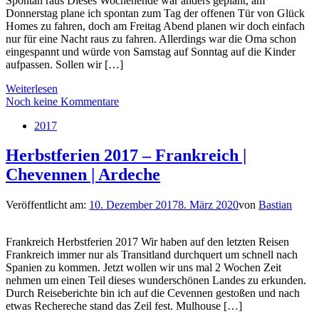
Spontan raus Dieses Wochenende war anders geplant, am
Donnerstag plane ich spontan zum Tag der offenen Tür von Glück
Homes zu fahren, doch am Freitag Abend planen wir doch einfach
nur für eine Nacht raus zu fahren. Allerdings war die Oma schon
eingespannt und würde von Samstag auf Sonntag auf die Kinder
aufpassen. Sollen wir […]
Weiterlesen
Noch keine Kommentare
2017
Herbstferien 2017 – Frankreich |
Chevennen | Ardeche
Veröffentlicht am:
10. Dezember 2017
8. März 2020
von
Bastian
Frankreich Herbstferien 2017 Wir haben auf den letzten Reisen
Frankreich immer nur als Transitland durchquert um schnell nach
Spanien zu kommen. Jetzt wollen wir uns mal 2 Wochen Zeit
nehmen um einen Teil dieses wunderschönen Landes zu erkunden.
Durch Reiseberichte bin ich auf die Cevennen gestoßen und nach
etwas Rechereche stand das Zeil fest. Mulhouse […]