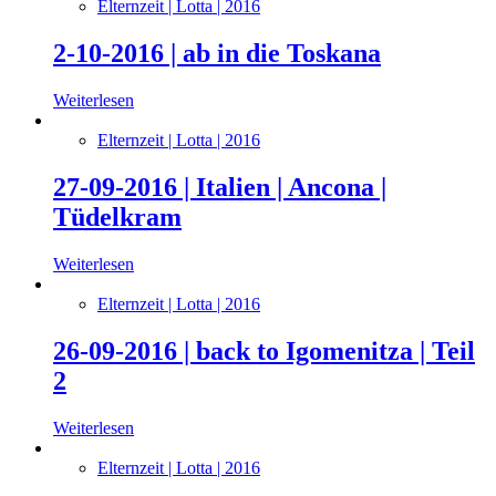
Elternzeit | Lotta | 2016
2-10-2016 | ab in die Toskana
Weiterlesen
Elternzeit | Lotta | 2016
27-09-2016 | Italien | Ancona |
Tüdelkram
Weiterlesen
Elternzeit | Lotta | 2016
26-09-2016 | back to Igomenitza | Teil
2
Weiterlesen
Elternzeit | Lotta | 2016