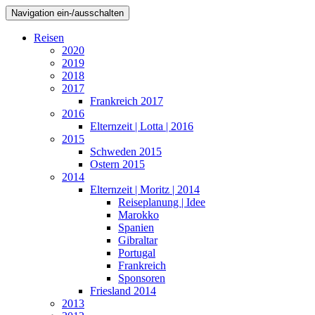
Navigation ein-/ausschalten
Reisen
2020
2019
2018
2017
Frankreich 2017
2016
Elternzeit | Lotta | 2016
2015
Schweden 2015
Ostern 2015
2014
Elternzeit | Moritz | 2014
Reiseplanung | Idee
Marokko
Spanien
Gibraltar
Portugal
Frankreich
Sponsoren
Friesland 2014
2013