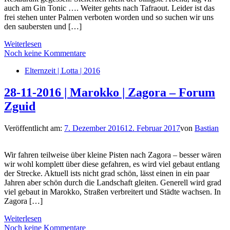
auch am Gin Tonic …. Weiter gehts nach Tafraout. Leider ist das
frei stehen unter Palmen verboten worden und so suchen wir uns
den saubersten und […]
Weiterlesen
Noch keine Kommentare
Elternzeit | Lotta | 2016
28-11-2016 | Marokko | Zagora – Forum
Zguid
Veröffentlicht am:
7. Dezember 2016
12. Februar 2017
von
Bastian
Wir fahren teilweise über kleine Pisten nach Zagora – besser wären
wir wohl komplett über diese gefahren, es wird viel gebaut entlang
der Strecke. Aktuell ists nicht grad schön, lässt einen in ein paar
Jahren aber schön durch die Landschaft gleiten. Generell wird grad
viel gebaut in Marokko, Straßen verbreitert und Städte wachsen. In
Zagora […]
Weiterlesen
Noch keine Kommentare