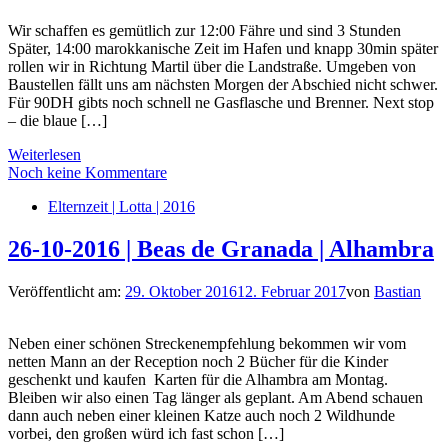
Wir schaffen es gemütlich zur 12:00 Fähre und sind 3 Stunden
Später, 14:00 marokkanische Zeit im Hafen und knapp 30min später
rollen wir in Richtung Martil über die Landstraße. Umgeben von
Baustellen fällt uns am nächsten Morgen der Abschied nicht schwer.
Für 90DH gibts noch schnell ne Gasflasche und Brenner. Next stop
– die blaue […]
Weiterlesen
Noch keine Kommentare
Elternzeit | Lotta | 2016
26-10-2016 | Beas de Granada | Alhambra
Veröffentlicht am:
29. Oktober 2016
12. Februar 2017
von
Bastian
Neben einer schönen Streckenempfehlung bekommen wir vom
netten Mann an der Reception noch 2 Bücher für die Kinder
geschenkt und kaufen Karten für die Alhambra am Montag.
Bleiben wir also einen Tag länger als geplant. Am Abend schauen
dann auch neben einer kleinen Katze auch noch 2 Wildhunde
vorbei, den großen würd ich fast schon […]