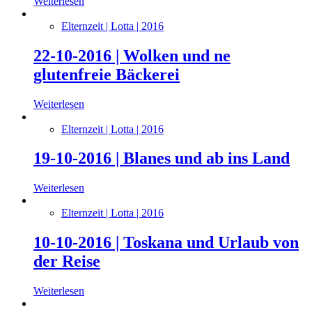
Weiterlesen
Elternzeit | Lotta | 2016
22-10-2016 | Wolken und ne
glutenfreie Bäckerei
Weiterlesen
Elternzeit | Lotta | 2016
19-10-2016 | Blanes und ab ins Land
Weiterlesen
Elternzeit | Lotta | 2016
10-10-2016 | Toskana und Urlaub von
der Reise
Weiterlesen